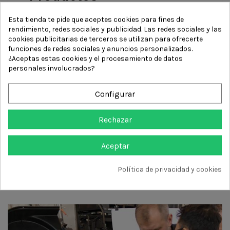
En Soldalevante, ponemos a su disposición una amplia
Esta tienda te pide que aceptes cookies para fines de
gama de productos, garantizando que su empresa cuente
rendimiento, redes sociales y publicidad. Las redes sociales y las
con todo lo necesario. Nuestro servicio se caracteriza por
cookies publicitarias de terceros se utilizan para ofrecerte
su rapidez y eficacia. Entre nuestras ofertas, encontrará:
funciones de redes sociales y anuncios personalizados.
¿Aceptas estas cookies y el procesamiento de datos
Equipos de soldadura.
personales involucrados?
Antorchas y sus accesorios.
Consumibles de alta calidad.
Mesas de soldadura confiables y versátiles.
Configurar
Nuestros productos
Rechazar
Aceptar
Política de privacidad y cookies