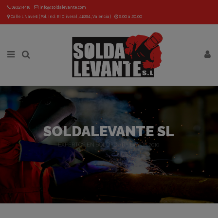
963214416
info@soldalevante.com
Calle L Nave 6 (Pol. Ind. El Oliveral, 46394, Valencia)
9.00 a 20.00
SOLDALEVANTE SL
EXPERTOS EN SOLDADURA DESDE 2010