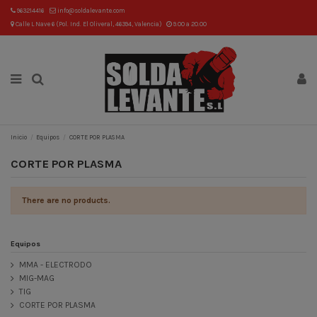
963214416
info@soldalevante.com
Calle L Nave 6 (Pol. Ind. El Oliveral, 46394, Valencia)
9.00 a 20.00
Inicio
Equipos
CORTE POR PLASMA
CORTE POR PLASMA
There are no products.
Equipos
MMA - ELECTRODO
MIG-MAG
TIG
CORTE POR PLASMA