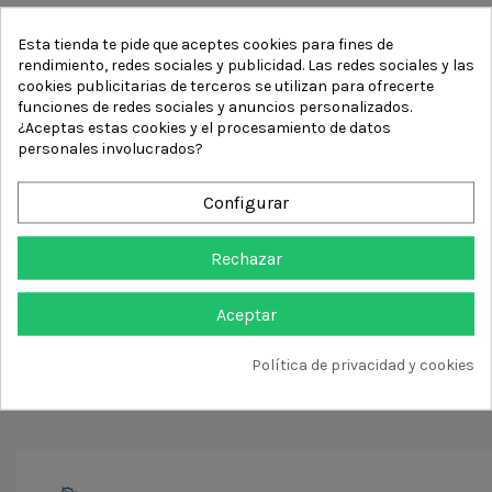
Esta tienda te pide que aceptes cookies para fines de
rendimiento, redes sociales y publicidad. Las redes sociales y las
Este proyecto de inversión
cookies publicitarias de terceros se utilizan para ofrecerte
funciones de redes sociales y anuncios personalizados.
ha sido cofinanciado por el
¿Aceptas estas cookies y el procesamiento de datos
personales involucrados?
IVACE en el marco del
Plan
Configurar
ARA EMPRESES 2025
Rechazar
Aceptar
Política de privacidad y cookies